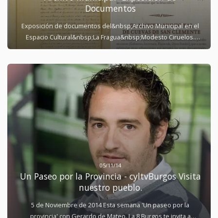
se aprueba el Reglamento de Urbanismo de Castilla y León
Documentos
sobre procedimiento de autorización de usos excepcionales
Exposición de documentos del&nbsp;Archivo Municipal en el
en suelo rústico, se procede a abrir período de información
Espacio Cultural&nbsp;La Fragua&nbsp;Modesto Ciruelos.
pública por término de veinte días hábiles desde la aparición
&nbsp; Arte Cultura e Historia Rural, donde se ha encontrado
del presente anuncio en el Boletín Oficial de Castilla y León, y
el documento más antiguo, datado en 1650. &nbsp; Fotos.
finalizado el Estado de Alarma aprobado por Real Decreto
463/2020 de 14 de marzo de 2020, para que, quienes se vean
G.Alonso &nbsp;
afectados de algún modo por dicha actividad, puedan
examinarlo en la Secretaría Municipal, en horario de oficina y
presentar cuantas alegaciones consideren convenientes.
Asimismo se hace saber que el expediente objeto de esta
comunicación se puede consultar en las dependencias
municipales, así como en la sede electrónica:
cogollos.sedelectronica.es, y en la página web
www.cuevasdesanclemente.es y presentar cuantas
05/11/14
alegaciones consideren convenientes. En Cuevas de San
Un Paseo por la Provincia - cyltvBurgos Visita
Clemente, a 4 de mayo de 2020. EL ALCALDE PRESIDENTE. Fdo
nuestro pueblo.
Eloy Miguel Alonso Calvo
5 de Noviembre de 2014 Esta semana 'Un paseo por la
provincia' con Gerardo de Mateo. La 8 Burgos te invita a