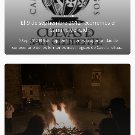
01/06/16
El 9 de septiembre 2012 recorremos el
Camino del Cid
9 Sep 2012 El 9 de septiembre tienes la oportunidad de
conocer uno de los territorios más mágicos de Castilla, situada
en la provincia de Burgos y legendariamente ligada a la
creación medieval del condado de Castilla. Parte de este
territorio mítico es atravesado por el Camino del Cid, y con tal
motivo se ha preparado para el día 9 de septiembre una
marcha cicloturista que recorrerá la etapa entre Cuevas de San
Clemente y Los Ausines, en total 35 kilómetros en una jornada
que está abierta a cualquier persona y que pretende ser
plenamente festiva, según señala Antonio González, uno de
los organizadores de esta actividad a la que se han sumado
diversos ayuntamientos y asociaciones. La ruta discurre por
carreteras secundarias de muy escaso tránsito de vehículos.
Quienes quieran realizar esta actividad a pie podrán hacerlo