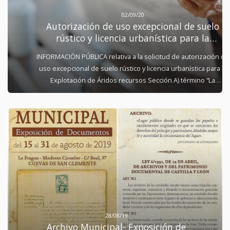
02/09/20
Autorización de uso excepcional de suelo
rústico y licencia urbanística para la
Explotación de Áridos
INFORMACIÓN PÚBLICA relativa a la solicitud de autorización de
uso excepcional de suelo rústico y licencia urbanística para la
Explotación de Áridos recursos Sección A) término “La
Recuperada” nº1238, parcela 5778 polígono 502 de Cuevas de
San Clemente (Burgos) Expte.: 115/2018. Por José Ramón
Palacios Lázaro, en representación de Hormigones El Molino
S.A se ha solicitado autorización de uso excepcional de suelo
rústico y licencia urbanística para la Explotación de Áridos
recursos Sección A) término “La Recuperada” nº1238, parcela
5778 polígono 502 , de este término municipal de Cuevas de
San Clemente (Burgos). Disponen de Declaración de Impacto
Ambiental informada favorablemente, con fecha de 21 de
febrero de 2020. En cumplimiento de la legislación vigente,
25.2.b de la Ley 5/1999 de Urbanismo de Castilla y León y el
28/08/19
artículo 307.3 del Decreto 22/2004, de 29 de enero, por el que
Archivo Municipal- Exposición de