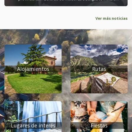
conocer distintos rincones de la provincia burgalesa, con
entrevistas a sus gentes y reportajes a pie de calle como eje
Ver más noticias
de este espacio que muestra la geografía, las tradiciones, la
cultura y la sociedad de la provincia burgalesa, visita nuestro
pueblo. Ver Video en Youtube &nbsp;
Alojamientos
Rutas
Lugares de interés
Fiestas