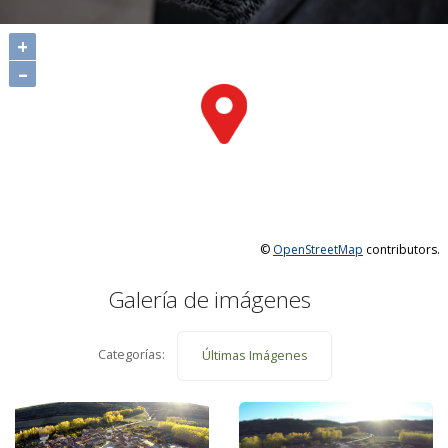
propio, la organización tiene previsto contratar autobuses que
+
saldrán desde la Plaza de Santa Teresa, en Burgos, a las 08:00
de la mañana y que dejará a los senderistas y a los ciclistas en
–
Cuevas de San Clemente (las bicis de estos viajarán en
furgoneta). Una vez finalizada la actividad, el autobús recogerá
los participantes en Los Ausines para iniciar el regreso a
Burgos. También recogerá a quienes solo quieran realizar una
parte del camino. Para poder utilizar este autobús es
necesario hacer la reserva previa. El coste por pasajero es de
4 euros. Leer Noticia Camino del Cid.
©
OpenStreetMap
contributors.
Galería de imágenes
Categorías:
Últimas Imágenes