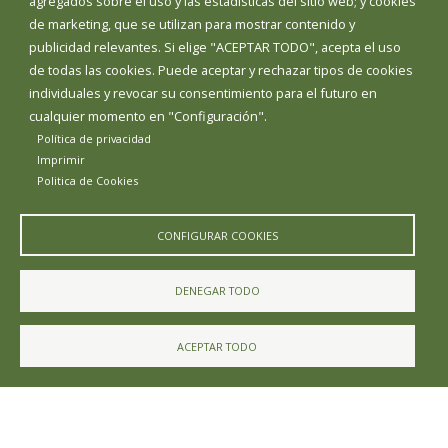
agregados sobre el uso y las estadísticas del sitio web; y cookies
Plaza Mayor 1 - 09346
de marketing, que se utilizan para mostrar contenido y
publicidad relevantes. Si elige "ACEPTAR TODO", acepta el uso
TELÉFONO
de todas las cookies. Puede aceptar y rechazar tipos de cookies
947403109
individuales y revocar su consentimiento para el futuro en
EMAIL
cualquier momento en "Configuración".
cuevasdesanclemente@diputaciondeburgos.net
Política de privacidad
Imprimir
Politica de Cookies
CONFIGURAR COOKIES
DENEGAR TODO
Diputación de Burgos
ACEPTAR TODO
Noticias
Eventos
Corporación Municipal
Teléfonos de interés